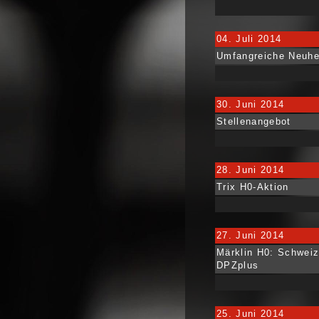
04. Juli 2014
Umfangreiche Neuhei
30. Juni 2014
Stellenangebot
28. Juni 2014
Trix H0-Aktion
27. Juni 2014
Märklin H0: Schwei
DPZplus
25. Juni 2014