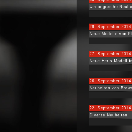
Umfangreiche Neuhei
29. September 2014
Neue Modelle von F
27. September 2014
Neue Heris Modell i
26. September 2014
Neuheiten von Braw
22. September 2014
Diverse Neuheiten