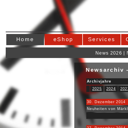
Home
eShop
Services
News 2026
|
Newsarchiv 
Archivjahre
2025
2024
202
30. Dezember 2014
Neuheiten von Märkl