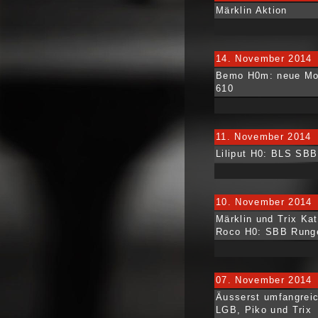
Märklin Aktion
14. November 2014
Bemo H0m: neue Mod
610
11. November 2014
Liliput H0: BLS SBB
10. November 2014
Märklin und Trix Ka
Roco H0: SBB Rung
07. November 2014
Äusserst umfangreic
LGB, Piko und Trix