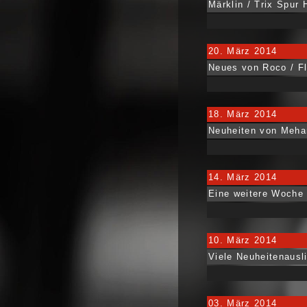
Märklin / Trix Spur
20. März 2014
Neues von Roco / F
18. März 2014
Neuheiten von Meha
14. März 2014
Eine weitere Woche 
10. März 2014
Viele Neuheitenausl
03. März 2014