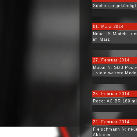
Soeben angekündigt
01. März 2014
Neue LS-Models: ne
im März
27. Februar 2014
Mabar N: SBB Postw
- viele weitere Mode
25. Februar 2014
Roco: AC BR 189 mi
22. Februar 2014
Fleischmann N: neu
Aktionen