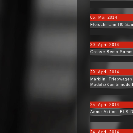
06. Mai 2014
Fleischmann H0-Samm
30. April 2014
Grosse Bemo-Sammlu
29. April 2014
Märklin: Triebwage
Models/Kombimodell
25. April 2014
Acme-Aktion: BLS Do
24. April 2014