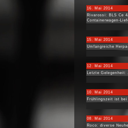
16. Mai 2014
Rivarossi: BLS Ce 4
Containerwagen-Lief
15. Mai 2014
Umfangreiche Herpa-
12. Mai 2014
Letzte Gelegenheit:
10. Mai 2014
Frühlingszeit ist b
08. Mai 2014
Roco: diverse Neuhe