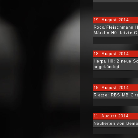
19. August 2014
Roco/Fleischmann H0
Märklin H0: letzte 
18. August 2014
Herpa H0: 2 neue Sc
angekündigt
15. August 2014
Rietze: RBS MB Cita
11. August 2014
Neuheiten von Bem