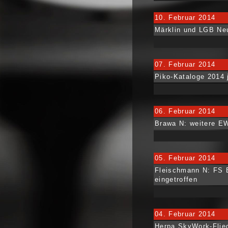
10. Februar 2014
Märklin und LGB Ne
07. Februar 2014
Piko-Kataloge 2014 j
06. Februar 2014
Brawa N: weitere EW
05. Februar 2014
Fleischmann N: FS E
eingetroffen
04. Februar 2014
Herpa SkyWork-Flie