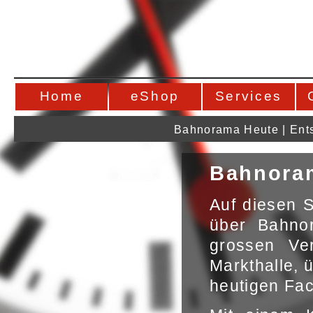
Home
eShop
Services
Bahnorama Heute
|
Ent
Bahnora
Auf diesen S
über Bahno
grossen Ve
Markthalle, 
heutigen Fac