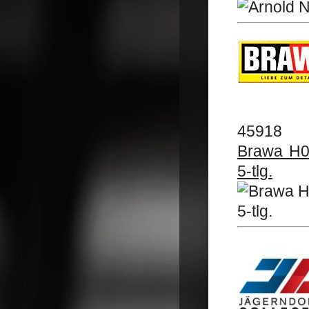
45918
Brawa H0
5-tlg.