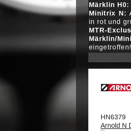
Märklin H0:
Minitrix N:
A
in rot und g
MTR-Exclus
Märklin/Mini
eingetroffen
HN6379
Arnold N 