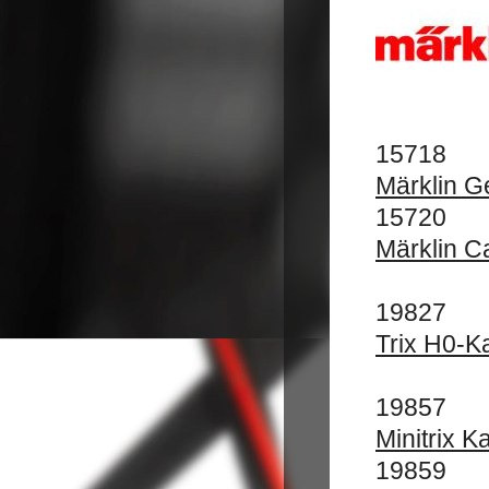
15718
Märklin G
15720
Märklin C
19827
Trix H0-K
19857
Minitrix 
19859