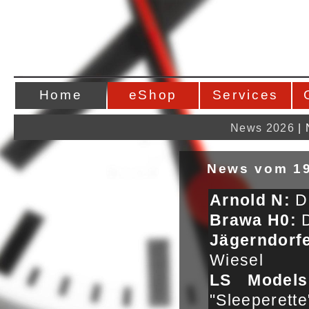
Home
eShop
Services
News 2026
|
News vom 19
Arnold N:
DB
Brawa H0:
D
Jägerndor
Wiesel
LS Models
"Sleeperette