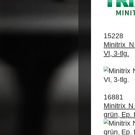
15228
Minitrix 
VI, 3-tlg.
16881
Minitrix 
grün, Ep. 