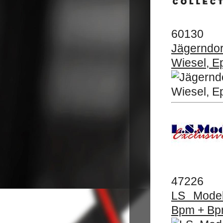
60130
Jägernd
Wiesel, Ep.
47226
LS Mode
Bpm + Bpm,