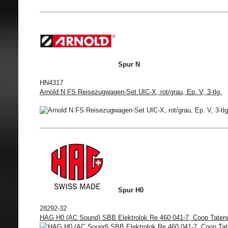
Spur N
HN4317
Arnold N FS Reisezugwagen-Set UIC-X, rot/grau, Ep. V, 3-tlg.
Spur H0
28292-32
HAG H0 (AC Sound) SBB Elektrolok Re 460 041-7, Coop Taten