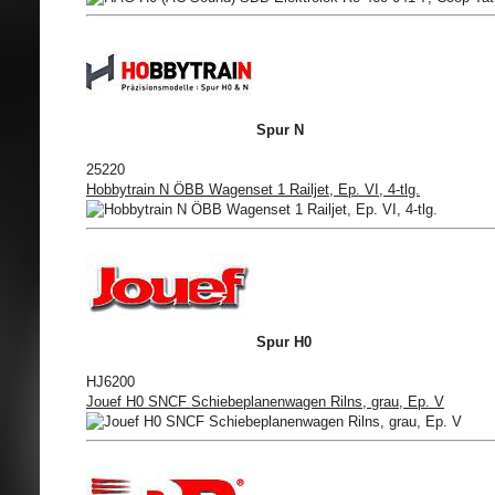
Spur N
25220
Hobbytrain N ÖBB Wagenset 1 Railjet, Ep. VI, 4-tlg.
Spur H0
HJ6200
Jouef H0 SNCF Schiebeplanenwagen Rilns, grau, Ep. V