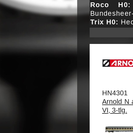
Roco H0:
Bundesheer
Trix H0:
Hec
HN4301
Arnold N 
VI, 3-tlg.