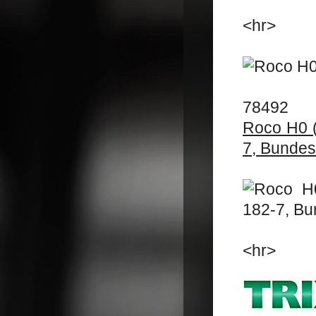
<hr>
78492
Roco H0 
7, Bundes
<hr>