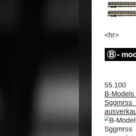
<hr>
55.100
B-Model
Sggmrss
ausverkau