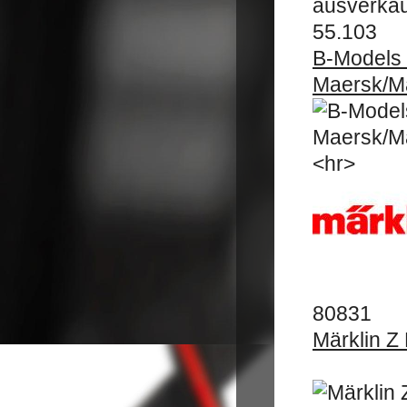
55.103
B-Models
Maersk/Ma
<hr>
80831
Märklin Z