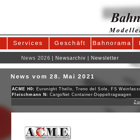
Services
Geschäft
Bahnorama
News 2026
|
Newsarchiv
|
Newsletter
News vom 28. Mai 2021
ACME H0:
Euronight Thello, Treno del Sole, FS Weinfas
Fleischmann N:
CargoNet Container-Doppeltragwagen
Zu