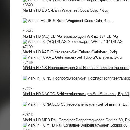
43890
Märklin H0 DB S-Bahn Wagenset Coca Cola, 4-tlg.
43895
Märklin H0 (AC) DB AG Speisewagen WRmz 137 DB AG
47109
Märklin H0 AAE Güterwagen-Set Tuborg/Carlsberg, 2-tlg.
47189
Märklin H0 NS Hochbordwagen-Set Holzhackschnitzeltransport, ge
47224
Märklin H0 NACCO Schiebeplanenwagen-Set Shimmns, Ep. VI, 
47813
Märklin H0 MFD Rail Container-Doppeltragwagen Sggrss 80, Ep