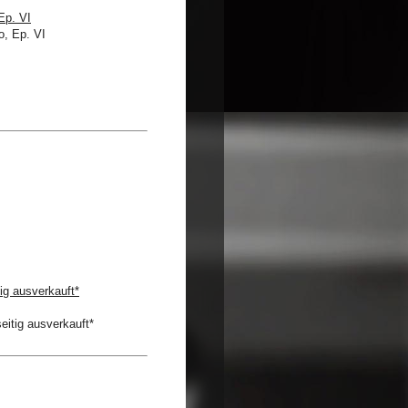
Ep. VI
ig ausverkauft*