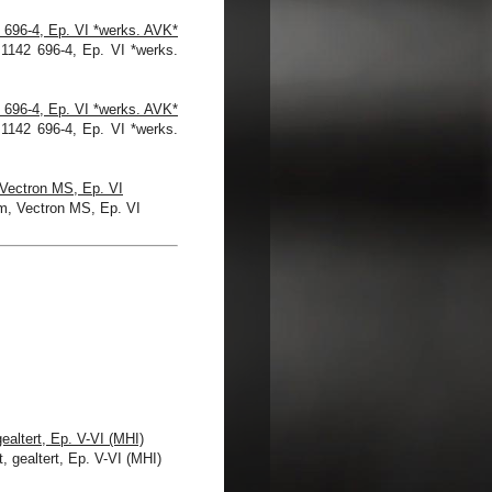
 696-4, Ep. VI *werks. AVK*
 696-4, Ep. VI *werks. AVK*
Vectron MS, Ep. VI
ealtert, Ep. V-VI (MHI)