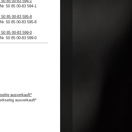
 50 85 00-83 594-1
 50 85 00-83 595-8
 50 85 00-83 599-0
seitig ausverkauft*