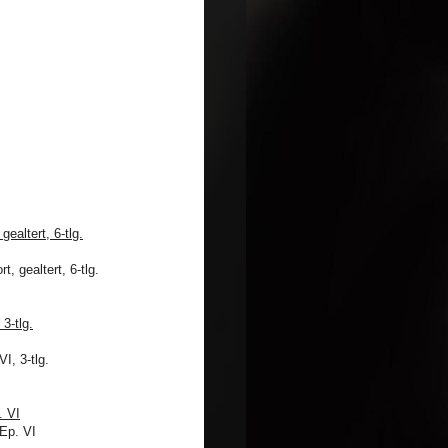
altert, 6-tlg.
3-tlg.
. VI