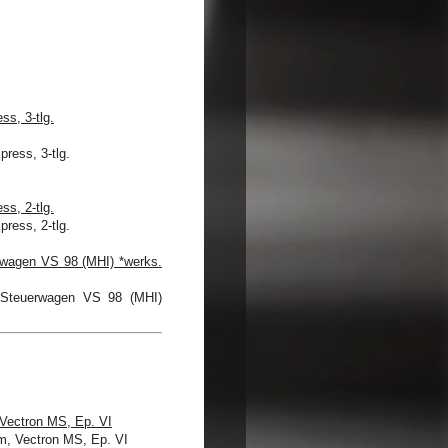
s, 3-tlg.
s, 2-tlg.
rwagen VS 98 (MHI) *werks.
Vectron MS, Ep. VI