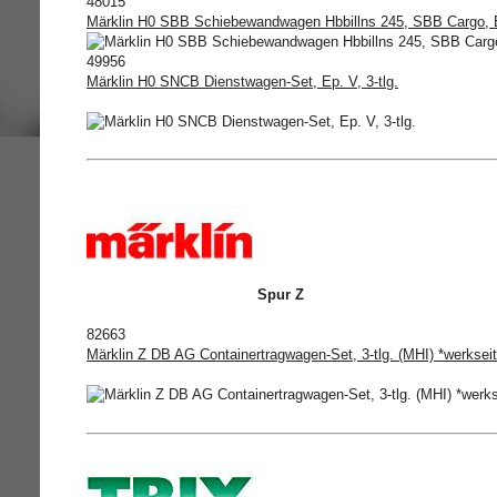
48015
Märklin H0 SBB Schiebewandwagen Hbbillns 245, SBB Cargo, 
49956
Märklin H0 SNCB Dienstwagen-Set, Ep. V, 3-tlg.
Spur Z
82663
Märklin Z DB AG Containertragwagen-Set, 3-tlg. (MHI) *werkseit