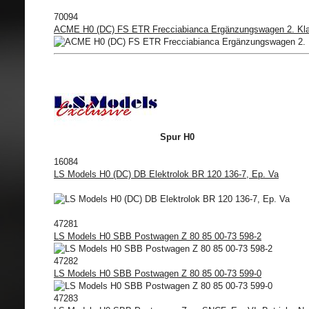
70094
ACME H0 (DC) FS ETR Frecciabianca Ergänzungswagen 2. Kl
Spur H0
16084
LS Models H0 (DC) DB Elektrolok BR 120 136-7, Ep. Va
47281
LS Models H0 SBB Postwagen Z 80 85 00-73 598-2
47282
LS Models H0 SBB Postwagen Z 80 85 00-73 599-0
47283