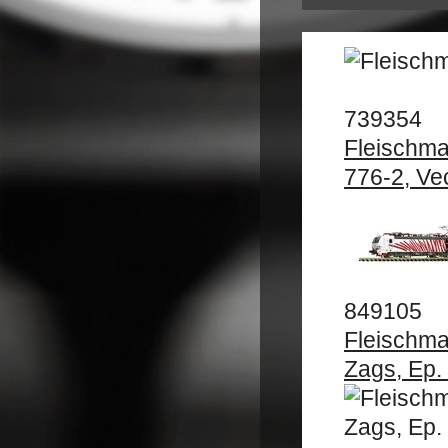
739354
Fleischm
776-2, Ve
849105
Fleischm
Zags, Ep.