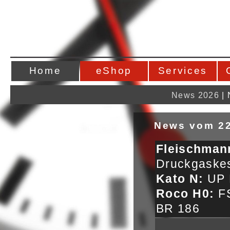
Home
eShop
Services
News 2026
|
News vom 22
Fleisch
Druckgaske
Kato N:
UP D
Roco H0:
FS
BR 186