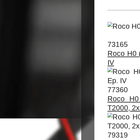
73165
Roco H0 (
IV
77360
Roco H0 
T2000, 2x2
79319