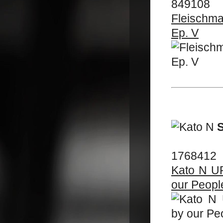
849108
Fleischm
Ep. V
1768412
Kato N U
our Peopl