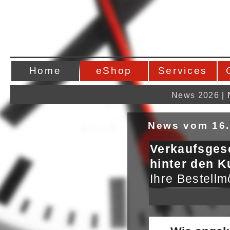
Home
eShop
Services
News 2026
|
News vom 16.
Verkaufsge
hinter den Ku
Ihre Bestellm