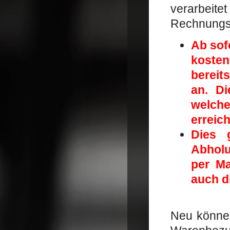
verarbeit
Rechnungsk
Ab sof
kosten
bereit
an. Di
welch
erreic
Dies 
Abholu
per Ma
auch d
Neu könne