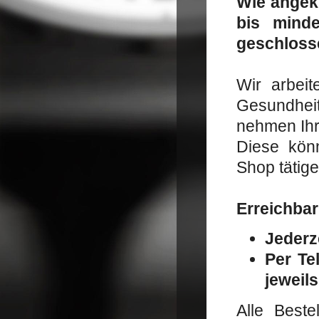
Wie angek
bis mind
geschlosse
Wir arbeit
Gesundheit
nehmen Ihr
Diese kön
Shop tätige
Erreichbar
Jederz
Per Te
jeweils
Alle Beste