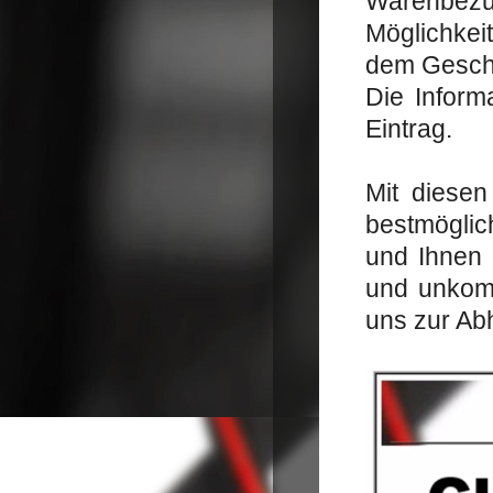
Warenbez
Möglichkei
dem Gesch
Die Inform
Eintrag.
Mit diese
bestmöglic
und Ihnen 
und unkomp
uns zur Abh