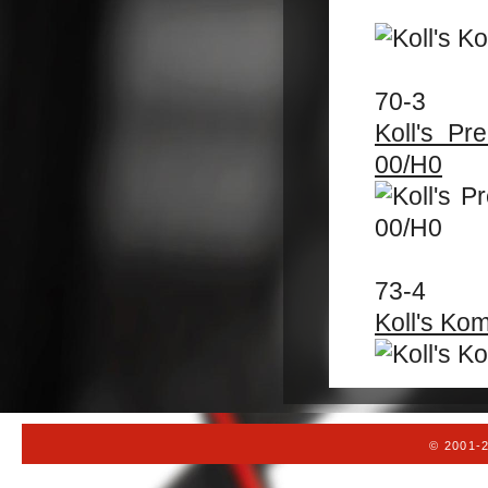
70-3
Koll's P
00/H0
73-4
Koll's Ko
© 2001-