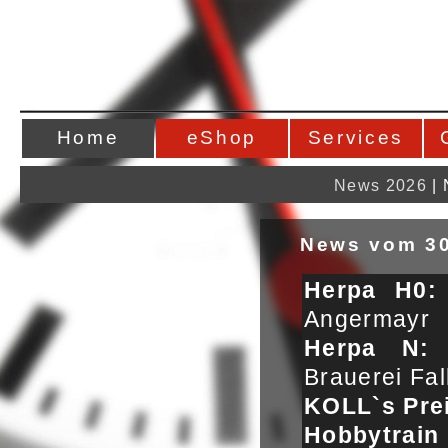
Home
eShop
Services
News 2026
|
News vom 30
Herpa H0
Angermayr
Herpa N
Brauerei Fa
KOLL`s Pre
Hobbytrain