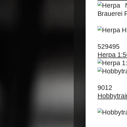
529495
Herpa 1:5
9012
Hobbytrai