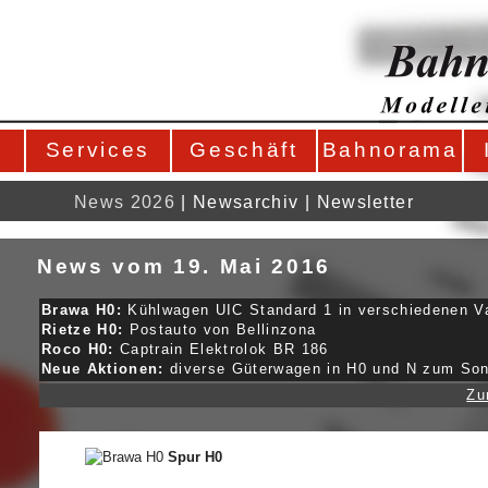
Services
Geschäft
Bahnorama
News 2026
|
Newsarchiv
|
Newsletter
News vom 19. Mai 2016
Brawa H0:
Kühlwagen UIC Standard 1 in verschiedenen V
Rietze H0:
Postauto von Bellinzona
Roco H0:
Captrain Elektrolok BR 186
Neue Aktionen:
diverse Güterwagen in H0 und N zum Son
Zu
Spur H0