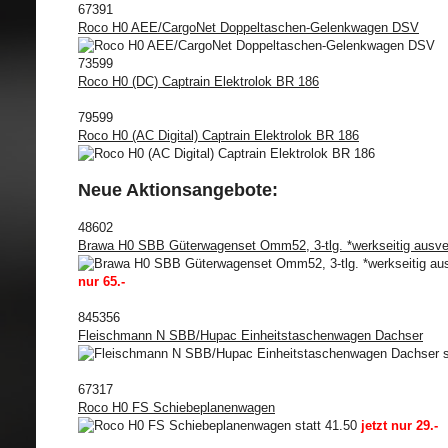
67391
Roco H0 AEE/CargoNet Doppeltaschen-Gelenkwagen DSV
73599
Roco H0 (DC) Captrain Elektrolok BR 186
79599
Roco H0 (AC Digital) Captrain Elektrolok BR 186
Neue Aktionsangebote:
48602
Brawa H0 SBB Güterwagenset Omm52, 3-tlg. *werkseitig ausve
nur 65.-
845356
Fleischmann N SBB/Hupac Einheitstaschenwagen Dachser
s
67317
Roco H0 FS Schiebeplanenwagen
statt 41.50
jetzt nur 29.-