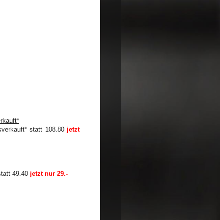
rkauft*
statt 108.80
jetzt
tatt 49.40
jetzt nur 29.-