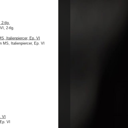
2-tlg.
, Italienpiercer, Ep. VI
. VI