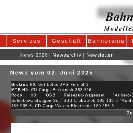
Services
Geschäft
Bahnorama
News 2026
|
Newsarchiv
|
Newsletter
News vom 02. Juni 2025
Brekina H0
: Set Lotus JPS Formel 1
MTB H0
: CD Cargo Elektrolok 363 516
Roco H0
: ÖBB Reisezug-Wagenset "Arlberg-
Schiebewandwagen-Set, SBB Elektrolok 193 139-3 "Monte 
186 905-6, CD Cargo/Akiem Elektrolok 189 156-3
Zu