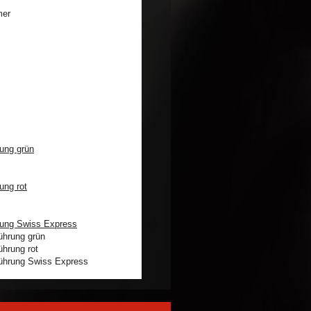
rung grün
ung rot
rung Swiss Express