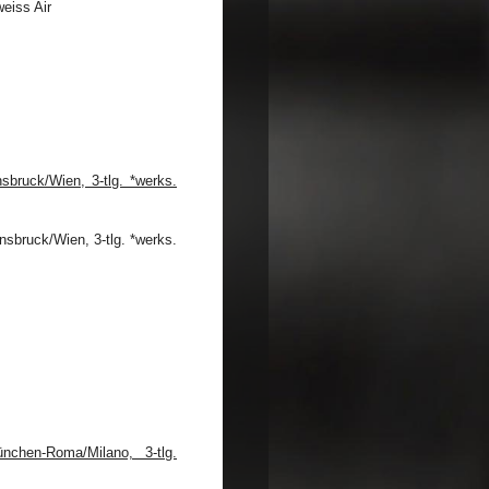
bruck/Wien, 3-tlg. *werks.
chen-Roma/Milano, 3-tlg.