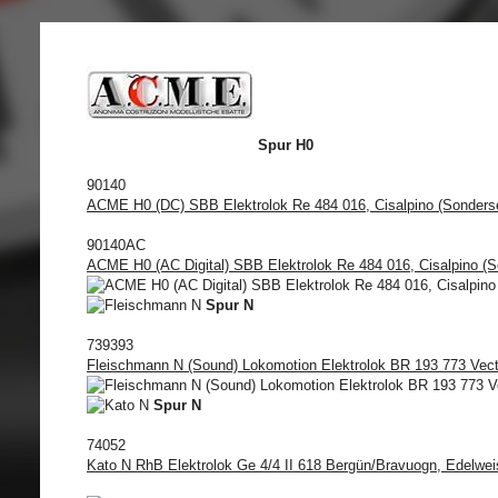
Spur H0
90140
ACME H0 (DC) SBB Elektrolok Re 484 016, Cisalpino (Sonders
90140AC
ACME H0 (AC Digital) SBB Elektrolok Re 484 016, Cisalpino (S
Spur N
739393
Fleischmann N (Sound) Lokomotion Elektrolok BR 193 773 Vect
Spur N
74052
Kato N RhB Elektrolok Ge 4/4 II 618 Bergün/Bravuogn, Edelwei