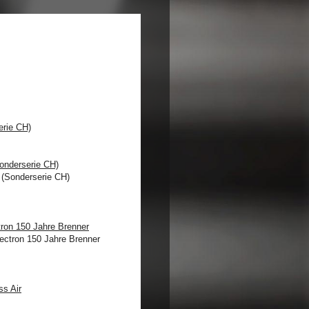
erie CH)
onderserie CH)
ron 150 Jahre Brenner
ss Air