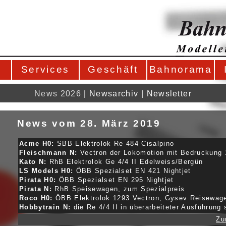
Services
Geschäft
Bahnorama
News 2026
|
Newsarchiv
|
Newsletter
News vom 28. März 2019
Acme H0:
SBB Elektrolok Re 484 Cisalpino
Fleischmann N:
Vectron der Lokomotion mit Bedruckung 
Kato N:
RhB Elektrolok Ge 4/4 II Edelweiss/Bergün
LS Models H0:
ÖBB Spezialset EN 421 Nightjet
Pirata H0:
ÖBB Spezialset EN 295 Nightjet
Pirata N:
RhB Speisewagen, zum Spezialpreis
Roco H0:
ÖBB Elektrolok 1293 Vectron, Gysev Reisewag
Hobbytrain N:
die Re 4/4 II in überarbeiteter Ausführung 
Zu