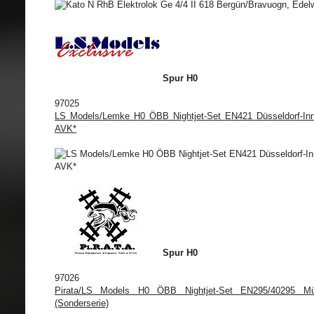
Spur H0
97025
LS Models/Lemke H0 ÖBB Nightjet-Set EN421 Düsseldorf-Inns
AVK*
Spur H0
97026
Pirata/LS Models H0 ÖBB Nightjet-Set EN295/40295 Mün
(Sonderserie)