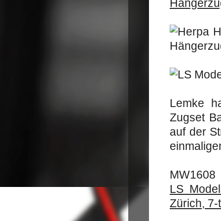
Hängerzug
Lemke ha
Zugset Ba
auf der S
einmaligen
MW1608
LS Model
Zürich, 7-