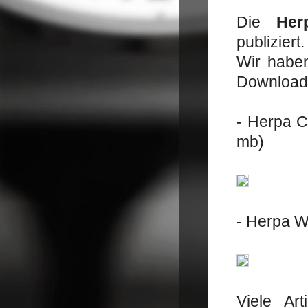
Die
Her
publiziert.
Wir haben
Download b
- Herpa C
mb)
- Herpa W
Viele Ar