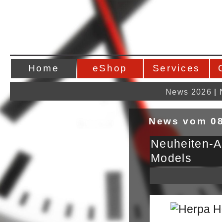
Home
eShop
Services
News 2026
|
News vom 08
Neuheiten
Models