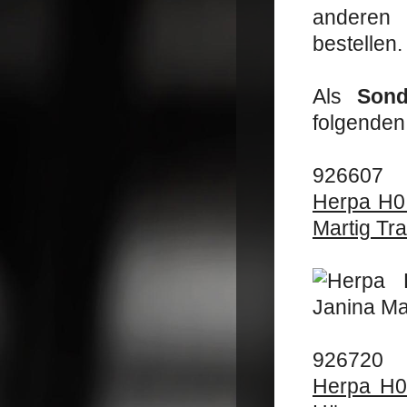
anderen
bestellen.
Als
Sond
folgenden
926607
Herpa H0 
Martig Tr
926720
Herpa H0