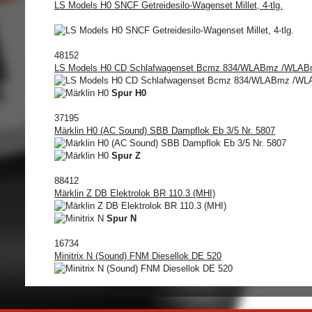
LS Models H0 SNCF Getreidesilo-Wagenset Millet, 4-tlg.
48152
LS Models H0 CD Schlafwagenset Bcmz 834/WLABmz /WLABm,
Spur H0
37195
Märklin H0 (AC Sound) SBB Dampflok Eb 3/5 Nr. 5807
Spur Z
88412
Märklin Z DB Elektrolok BR 110.3 (MHI)
Spur N
16734
Minitrix N (Sound) FNM Diesellok DE 520