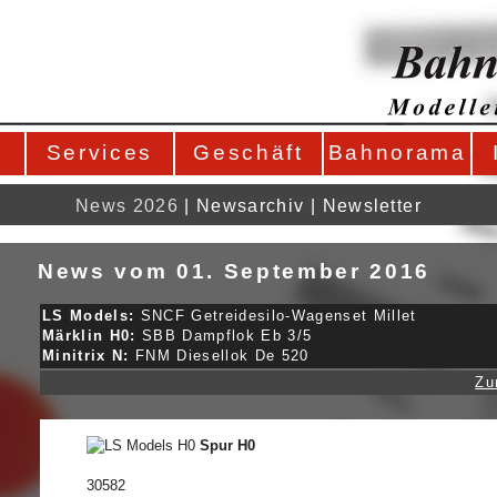
Services
Geschäft
Bahnorama
News 2026
|
Newsarchiv
|
Newsletter
News vom 01. September 2016
LS Models:
SNCF Getreidesilo-Wagenset Millet
Märklin H0:
SBB Dampflok Eb 3/5
Minitrix N:
FNM Diesellok De 520
Zu
Spur H0
30582